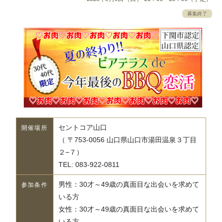
募集終了
セントコア山口
開催場所
（ 〒753-0056 山口県山口市湯田温泉３丁目
２−７）
TEL: 083-922-0811
男性：30才～49歳の真面目な出会いを求めて
参加条件
いる方
女性：30才～49歳の真面目な出会いを求めて
いる方