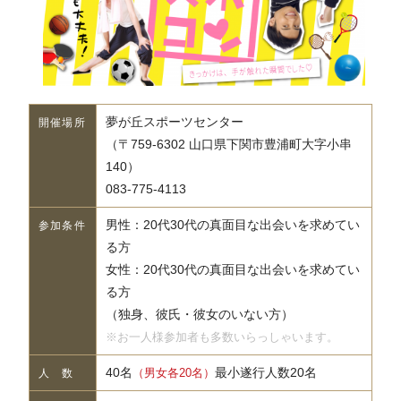
夢が丘スポーツセンター
開催場所
（〒759-6302 山口県下関市豊浦町大字小串
140）
083-775-4113
男性：20代30代の真面目な出会いを求めてい
参加条件
る方
女性：20代30代の真面目な出会いを求めてい
る方
（独身、彼氏・彼女のいない方）
※お一人様参加者も多数いらっしゃいます。
40名
最小遂行人数20名
（男女各20名）
人 数