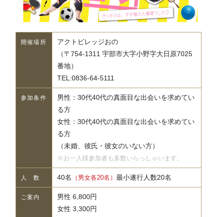
アクトビレッジおの
開催場所
（〒754-1311 宇部市大字小野字大日原7025
番地）
TEL:0836-64-5111
男性：30代40代の真面目な出会いを求めてい
参加条件
る方
女性：30代40代の真面目な出会いを求めてい
る方
（未婚、彼氏・彼女のいない方）
※お一人様参加者も多数いらっしゃいます。
40名
最小遂行人数20名
（男女各20名）
人 数
男性 6,800円
ご案内
女性 3,300円