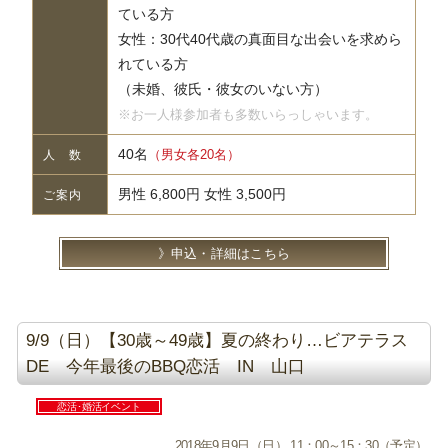
ている方
女性：30代40代歳の真面目な出会いを求めら
れている方
（未婚、彼氏・彼女のいない方）
※お一人様参加者も多数いらっしゃいます。
40名
（男女各20名）
人 数
男性 6,800円 女性 3,500円
ご案内
申込・詳細はこちら
9/9（日）【30歳～49歳】夏の終わり…ビアテラス
DE 今年最後のBBQ恋活 IN 山口
恋活･婚活イベント
2018年9月9日（日） 11：00～15：30（予定）