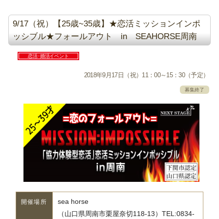
9/17（祝）【25歳~35歳】★恋活ミッションインポ
ッシブル★フォールアウト in SEAHORSE周南
恋活･婚活イベント
2018年9月17日（祝）11：00～15：30（予定）
募集終了
sea horse
開催場所
（山口県周南市栗屋奈切118-13）TEL:0834-