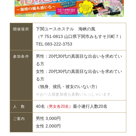
下関ユースホステル 海峡の風
開催場所
（〒751-0813 山口県下関市みもすそ川町７）
TEL:083-222-3753
男性：20代30代の真面目な出会いを求めてい
参加条件
る方
女性：20代30代の真面目な出会いを求めてい
る方
（独身、彼氏・彼女のいない方）
※お一人様参加者も多数いらっしゃいます。
40名
最小遂行人数20名
（男女各20名）
人 数
男性 3,000円
ご案内
女性 2,000円