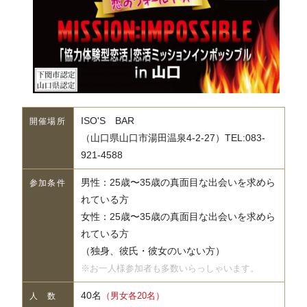
ISO'S BAR
開催場所
（山口県山口市湯田温泉4-2-27）TEL:083-
921-4588
男性：25歳〜35歳の真面目な出会いを求めら
参加条件
れている方
女性：25歳〜35歳の真面目な出会いを求めら
れている方
（独身、彼氏・彼女のいない方）
※お一人様参加者も多数いらっしゃいます。
40名
（男女各20名）
人 数