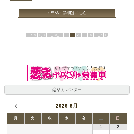
申込・詳細はこちら
19 / 39
«
<
...
10
...
18
19
20
...
30
...
>
»
恋活カレンダー
2026
8月
月
火
水
木
金
土
日
1
2