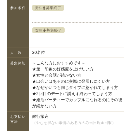
募集終了
男性
参加条件
募集終了
女性
20名位
人 数
～こんな方におすすめです～
募集締切
★第一印象の好感度を上げたい方
★女性と会話が続かない方
★出会いはあるのに交際に発展しにくい方
★なぜかいつも同じタイプに惹かれてしまう方
★2回目のデートに誘えず終わってしまう方
★婚活パーティーでカップルになれるのにその後
が続かない方
銀行振込
お支払い
方法
（やむを得ない事情のある方のみ当日現金回収）