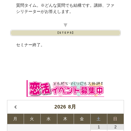
質問タイム。※どんな質問でも結構です。講師、ファ
シリテーターがお答えします。
▼
【ＳＴＥＰ５】
セミナー終了。
2026
8月
月
火
水
木
金
土
日
1
2