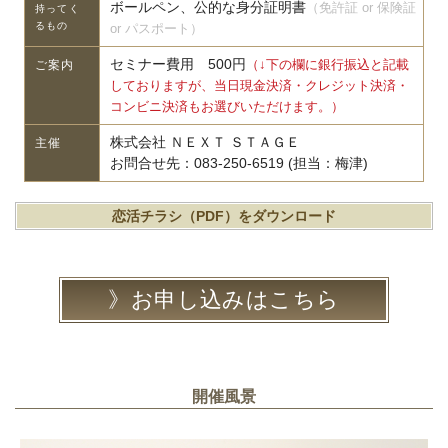
ボールペン、公的な身分証明書
（免許証 or 保険証
持ってく
るもの
or パスポート）
セミナー費用 500円
（↓下の欄に銀行振込と記載
ご案内
しておりますが、当日現金決済・クレジット決済・
コンビニ決済もお選びいただけます。）
株式会社 ＮＥＸＴ ＳＴＡＧＥ
主催
お問合せ先：083-250-6519 (担当：梅津)
恋活チラシ（PDF）をダウンロード
お申し込みはこちら
開催風景