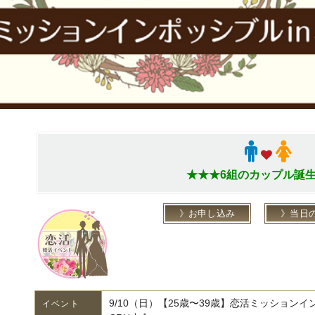
★★★6組のカップル誕
お申し込み
当日
9/10（日）【25歳〜39歳】恋活ミッションイン
イベント