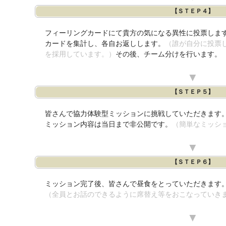
【ＳＴＥＰ４】
フィーリングカードにて貴方の気になる異性に投票しま
カードを集計し、各自お返しします。
（誰が自分に投票
を採用しています。）
その後、チーム分けを行います。
▼
【ＳＴＥＰ５】
皆さんで協力体験型ミッションに挑戦していただきます
ミッション内容は当日まで非公開です。
（簡単なミッシ
▼
【ＳＴＥＰ６】
ミッション完了後、皆さんで昼食をとっていただきます
（全員とお話のできるように席替え等をおこなっていき
▼