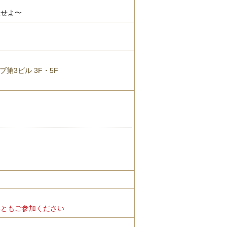
破せよ〜
）
第3ビル 3F・5F
非ともご参加ください