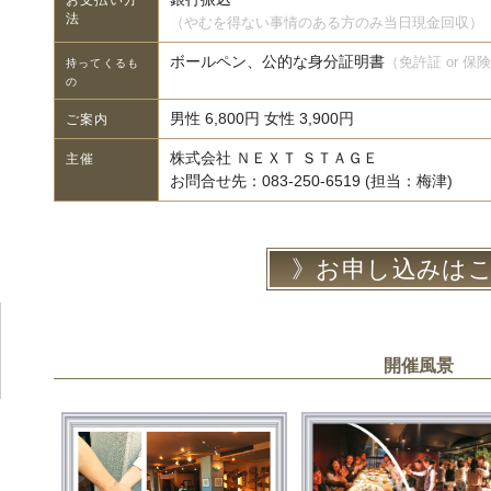
法
（やむを得ない事情のある方のみ当日現金回収）
ボールペン、公的な身分証明書
（免許証 or 保
持ってくるも
の
男性 6,800円 女性 3,900円
ご案内
株式会社 ＮＥＸＴ ＳＴＡＧＥ
主催
お問合せ先：083-250-6519 (担当：梅津)
お申し込みは
開催風景