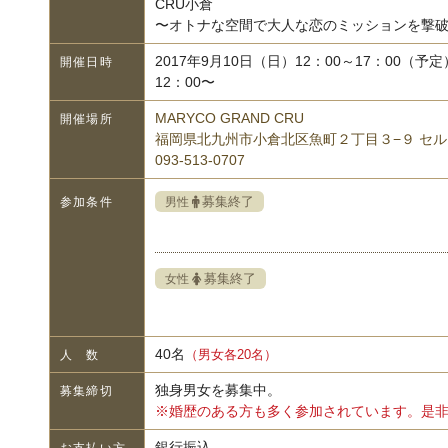
CRU小倉
〜オトナな空間で大人な恋のミッションを撃
2017年9月10日（日）12：00～17：00（予定
開催日時
12：00〜
MARYCO GRAND CRU
開催場所
福岡県北九州市小倉北区魚町２丁目３−９ セルブ
093-513-0707
募集終了
男性
参加条件
募集終了
女性
40名
（男女各20名）
人 数
独身男女を募集中。
募集締切
※婚歴のある方も多く参加されています。是
銀行振込
お支払い方