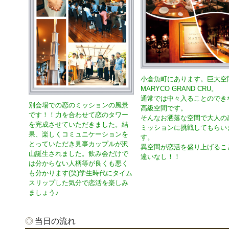
小倉魚町にあります。巨大空
MARYCO GRAND CRU。
通常では中々入ることのでき
別会場での恋のミッションの風景
高級空間です。
です！！力を合わせて恋のタワー
そんなお洒落な空間で大人の
を完成させていただきました。結
ミッションに挑戦してもらい
果、楽しくコミュニケーションを
す。
とっていただき見事カップルが沢
異空間が恋活を盛り上げるこ
山誕生されました。飲み会だけで
違いなし！！
は分からない人柄等が良くも悪く
も分かります(笑)学生時代にタイム
スリップした気分で恋活を楽しみ
ましょう♪
当日の流れ