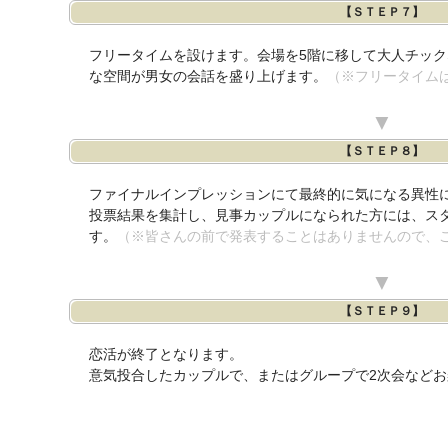
【ＳＴＥＰ７】
フリータイムを設けます。会場を5階に移して大人チッ
な空間が男女の会話を盛り上げます。
（※フリータイム
▼
【ＳＴＥＰ８】
ファイナルインプレッションにて最終的に気になる異性
投票結果を集計し、見事カップルになられた方には、ス
す。
（※皆さんの前で発表することはありませんので、
▼
【ＳＴＥＰ９】
恋活が終了となります。
意気投合したカップルで、またはグループで2次会など