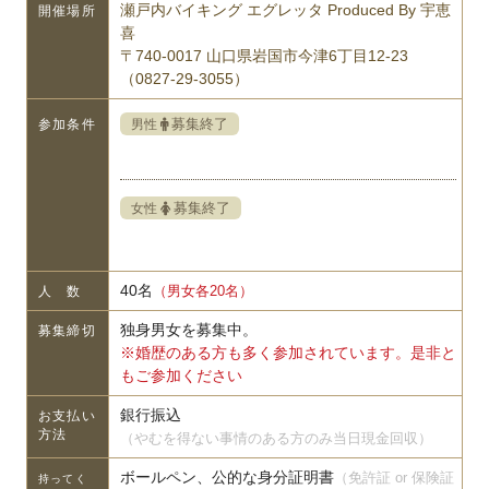
瀬戸内バイキング エグレッタ Produced By 宇恵
開催場所
喜
〒740-0017 山口県岩国市今津6丁目12-23
（0827-29-3055）
募集終了
男性
参加条件
募集終了
女性
40名
（男女各20名）
人 数
独身男女を募集中。
募集締切
※婚歴のある方も多く参加されています。是非と
もご参加ください
銀行振込
お支払い
方法
（やむを得ない事情のある方のみ当日現金回収）
ボールペン、公的な身分証明書
（免許証 or 保険証
持ってく