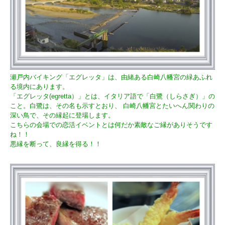
瀬戸内バイキング「エグレッタ」は、由緒ある白崎八幡宮の緑あふれ
る境内にあります。
「エグレッタ(egretta）」とは、イタリア語で「白鷺（しらさぎ）」の
こと。白鷺は、その名も示すとおり、 白崎八幡宮とたいへん関わりの
深い鳥で、その縁起に登場します。
こちらの会場での恋活イベントとは何だか素敵なご縁がありそうです
ね！！
悪縁を断って、良縁を得る！！