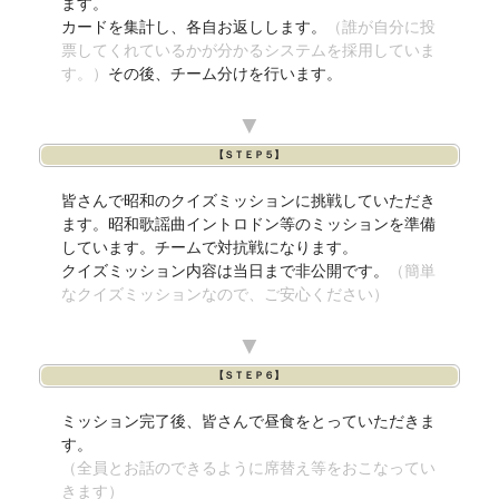
ます。
カードを集計し、各自お返しします。
（誰が自分に投
票してくれているかが分かるシステムを採用していま
す。）
その後、チーム分けを行います。
▼
【ＳＴＥＰ５】
皆さんで昭和のクイズミッションに挑戦していただき
ます。昭和歌謡曲イントロドン等のミッションを準備
しています。チームで対抗戦になります。
クイズミッション内容は当日まで非公開です。
（簡単
なクイズミッションなので、ご安心ください）
▼
【ＳＴＥＰ６】
ミッション完了後、皆さんで昼食をとっていただきま
す。
（全員とお話のできるように席替え等をおこなってい
きます）