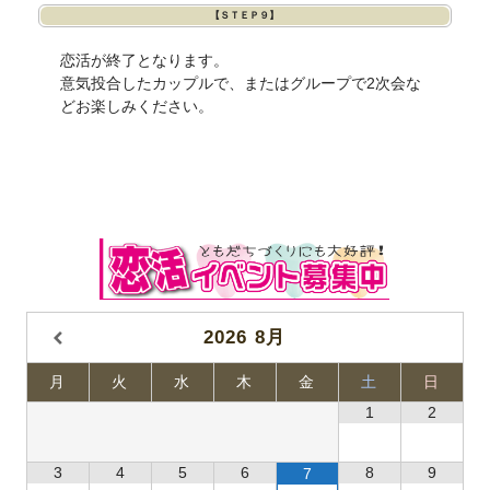
【ＳＴＥＰ９】
恋活が終了となります。
意気投合したカップルで、またはグループで2次会な
どお楽しみください。
2026
8月
月
火
水
木
金
土
日
1
2
3
4
5
6
8
9
7