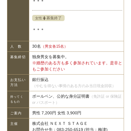
＊＊＊
募集終了
女性
＊＊＊
30名
（男女各15名）
人 数
独身男女を募集中。
募集締切
※婚歴のある方も多く参加されています。是非と
もご参加ください
銀行振込
お支払い
方法
（やむを得ない事情のある方のみ当日現金回収）
ボールペン、公的な身分証明書
（免許証 or 保険証
持ってく
るもの
or パスポート）
男性 7,200円 女性 3,900円
ご案内
株式会社 ＮＥＸＴ ＳＴＡＧＥ
主催
お問合せ先：083-250-6519 (担当：梅津)