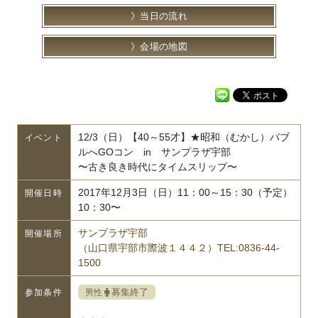
当日の流れ
会場の地図
12/3（日）【40～55才】★昭和（むかし）バブ
イベント
ルへGOコン in サンプラザ宇部
〜古き良き時代にタイムスリップ〜
2017年12月3日（日）11：00～15：30（予定）
開催日時
10：30〜
サンプラザ宇部
開催場所
（山口県宇部市際波１４４２）TEL:0836-44-
1500
募集終了
男性
参加条件