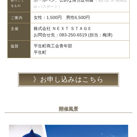
ボールペン、公的な身分証明書
（免許証 or 保険証
持ってく
るもの
or パスポート）
女性：1,500円 男性6,500円
ご案内
株式会社 ＮＥＸＴ ＳＴＡＧＥ
主催
お問合せ先：083-250-6519 (担当：梅津)
平生町商工会青年部
協賛
平生町
お申し込みはこちら
開催風景