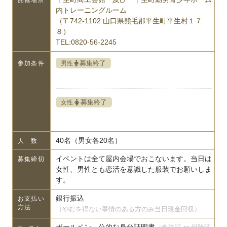
開催場所
内トレーニングルーム
（〒742-1102 山口県熊毛郡平生町平生村１７
８）
TEL:0820-56-2245
募集終了
男性
参加条件
募集終了
女性
40名（男女各20名）
人 数
イベントは全て屋内会場でおこないます。当日は
募集締切
女性、男性とも恋活を意識した服装でお願いしま
す。
銀行振込
お支払い
方法
（やむを得ない事情のある方のみ当日現金回収）