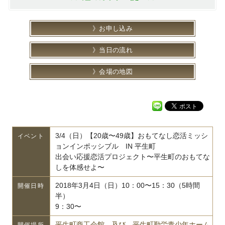
お申し込み
当日の流れ
会場の地図
3/4（日）【20歳〜49歳】おもてなし恋活ミッシ
イベント
ョンインポッシブル IN 平生町
出会い応援恋活プロジェクト〜平生町のおもてな
しを体感せよ〜
2018年3月4日（日）10：00〜15：30（5時間
開催日時
半）
9：30〜
平生町商工会館 及び 平生町勤労青少年ホーム