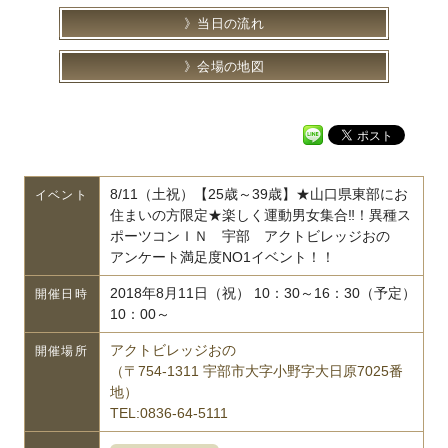
当日の流れ
会場の地図
8/11（土祝）【25歳～39歳】★山口県東部にお
イベント
住まいの方限定★楽しく運動男女集合‼！異種ス
ポーツコンＩＮ 宇部 アクトビレッジおの
アンケート満足度NO1イベント！！
2018年8月11日（祝） 10：30～16：30（予定）
開催日時
10：00～
アクトビレッジおの
開催場所
（〒754-1311 宇部市大字小野字大日原7025番
地）
TEL:0836-64-5111