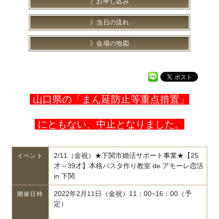
お申し込み
当日の流れ
会場の地図
山口県の
「まん延防止等重点措置」
にともない、
中止となりました。
2/11（金祝）★下関市婚活サポート事業★【25
イベント
才～39才】本格パスタ作り教室 de アモーレ恋活
in 下関
2022年2月11日（金祝）11：00~16：00（予
開催日時
定）