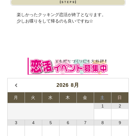
【ＳＴＥＰ９】
楽しかったクッキング恋活が終了となります。
少しお喋りをして帰るのも良いですね☆
2026
8月
月
火
水
木
金
土
日
1
2
3
4
5
6
7
8
9