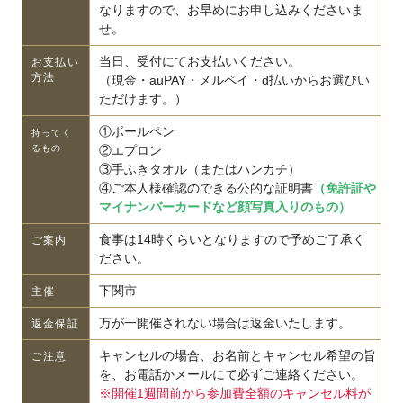
なりますので、お早めにお申し込みくださいま
せ。
当日、受付にてお支払いください。
お支払い
方法
（現金・auPAY・メルペイ・d払いからお選びい
ただけます。）
①ボールペン
持ってく
るもの
②エプロン
③手ふきタオル（またはハンカチ）
④ご本人様確認のできる公的な証明書
（免許証や
マイナンバーカードなど顔写真入りのもの）
食事は14時くらいとなりますので予めご了承く
ご案内
ださい。
下関市
主催
万が一開催されない場合は返金いたします。
返金保証
キャンセルの場合、お名前とキャンセル希望の旨
ご注意
を、お電話かメールにて必ずご連絡ください。
※開催1週間前から参加費全額のキャンセル料が