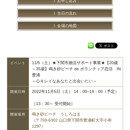
お申し込み
当日の流れ
会場の地図
11/5（土）★下関市婚活サポート事業★【20歳
イベント
～35歳】鳴き砂ビーチ de ボランティア恋活 IN
豊浦
～心キレイなあなたと出会いたい～
2022年11月5日（土） 14：00~19：00（予定）
開催日時
［13：30～ 受付開始］
鳴き砂ビーチ うしろはま
開催場所
（〒759-6302 山口県下関市豊浦町大字小串
1297）