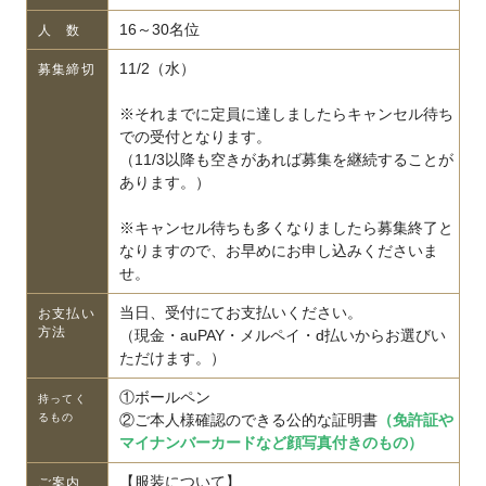
16～30名位
人 数
11/2（水）
募集締切
※それまでに定員に達しましたらキャンセル待ち
での受付となります。
（11/3以降も空きがあれば募集を継続することが
あります。）
※キャンセル待ちも多くなりましたら募集終了と
なりますので、お早めにお申し込みくださいま
せ。
当日、受付にてお支払いください。
お支払い
方法
（現金・auPAY・メルペイ・d払いからお選びい
ただけます。）
①ボールペン
持ってく
るもの
②ご本人様確認のできる公的な証明書
（免許証や
マイナンバーカードなど顔写真付きのもの）
【服装について】
ご案内