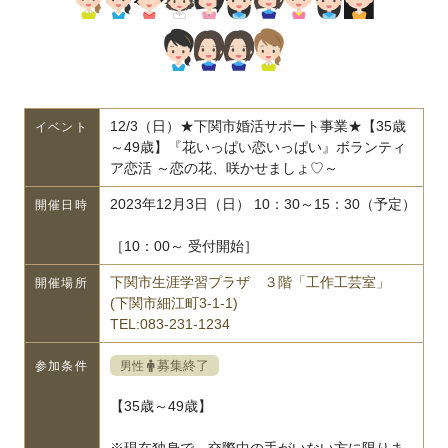
12/3（日）★下関市婚活サポート事業★【35歳
イベント
～49歳】『花いっぱい恋いっぱい』ボランティ
ア恋活 ～恋の花、咲かせましょ♡～
2023年12月3日（日） 10：30～15：30（予定）
開催日時
［10：00～ 受付開始］
下関市生涯学習プラザ ３階「工作工芸室」
開催場所
(下関市細江町3-1-1)
TEL:083-231-1234
募集終了
男性
参加条件
【35歳～49歳】