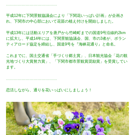
…………………………………
平成12年に下関景観協議会により「下関花いっぱい計画」が企画さ
れ、下関市の中心部において花苗の植え付けを開始しました。
平成13年には活動エリアを唐戸から竹崎町までの国道9号沿線約2km
に拡大し、平成14年には、下関景観協議会、国、市の3者が、ボラン
ティアロード協定を締結し、国道9号を『海峡花通り』と命名。
これまでに、国土交通省「手づくり郷土賞」、日本観光協会「花の観
光地づくり大賞努力賞」、「下関市都市景観賞奨励賞」を受賞してい
ます。
…………………………………
恋活しながら、通りを花いっぱいにしましょう！