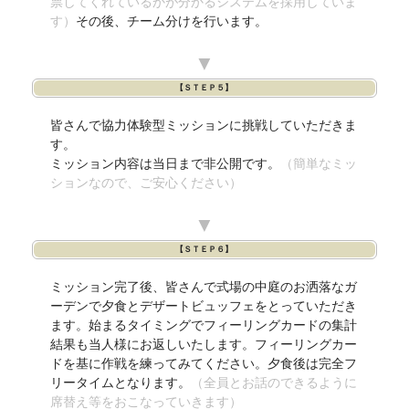
票してくれているかが分かるシステムを採用していま
す）
その後、チーム分けを行います。
▼
【ＳＴＥＰ５】
皆さんで協力体験型ミッションに挑戦していただきま
す。
ミッション内容は当日まで非公開です。
（簡単なミッ
ションなので、ご安心ください）
▼
【ＳＴＥＰ６】
ミッション完了後、皆さんで式場の中庭のお洒落なガ
ーデンで夕食とデザートビュッフェをとっていただき
ます。始まるタイミングでフィーリングカードの集計
結果も当人様にお返しいたします。フィーリングカー
ドを基に作戦を練ってみてください。夕食後は完全フ
リータイムとなります。
（全員とお話のできるように
席替え等をおこなっていきます）