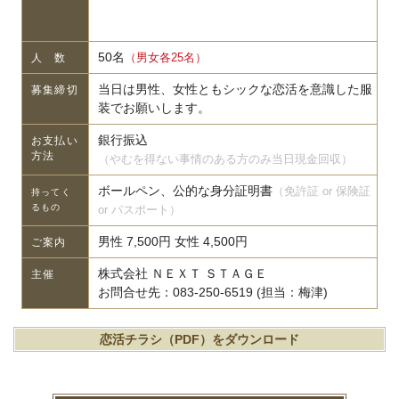
50名
（男女各25名）
人 数
当日は男性、女性ともシックな恋活を意識した服
募集締切
装でお願いします。
銀行振込
お支払い
方法
（やむを得ない事情のある方のみ当日現金回収）
ボールペン、公的な身分証明書
（免許証 or 保険証
持ってく
るもの
or パスポート）
男性 7,500円 女性 4,500円
ご案内
株式会社 ＮＥＸＴ ＳＴＡＧＥ
主催
お問合せ先：083-250-6519 (担当：梅津)
恋活チラシ（PDF）をダウンロード