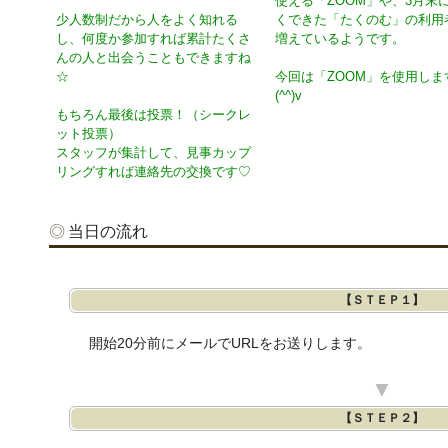
使える「ZOOM」や、3月末
くできた「たくのむ」の利用
少人数制だから人をよく知れる
増えているようです。
し、何度か参加すれば累計たくさ
んの人と出会うこともできますね
今回は「ZOOM」を使用しま
☆
(^^)v
もちろん最後は投票！（シークレ
ット投票）
スタッフが集計して、見事カップ
リングすれば連絡先の交換です♡
当日の流れ
【ＳＴＥＰ１】
開始20分前にメールでURLをお送りします。
▼
【ＳＴＥＰ２】