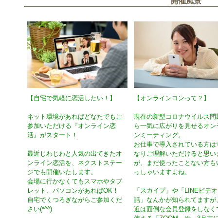
開催風景
【オンラインコンって？】
【自宅で気軽に恋活したい！】
現在の新型コロナウイルス問
ネット環境があればどなたでもご
ら一気に広がりを見せるオン
参加いただける『オンライン恋
ンミーティング。
活』がスタート！
お仕事で導入されている方は
なりご理解いただけると思い
最近じわじわと人気の出てきたオ
が、まだ使ったことない方も
ンライン恋活を、ネクストステー
っしゃいますよね。
ジでも開催いたします。
会場に行かなくてもスマホやタブ
「スカイプ」や「LINEビデ
レット、パソコンがあればOK！
話」なんかが知られてますが
自宅でくつろぎながらご参加くだ
近は面倒な会員登録をしなく
さい(*^^)