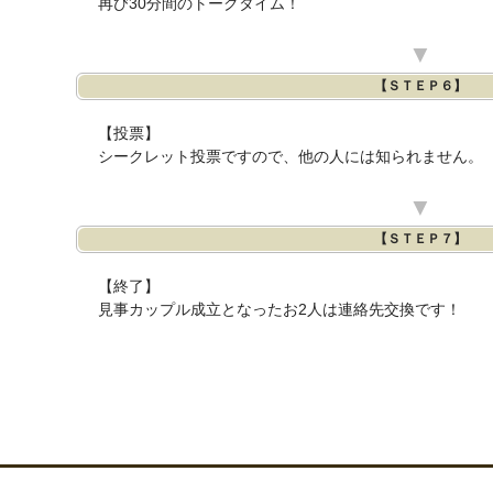
再び30分間のトークタイム！
▼
【ＳＴＥＰ６】
【投票】
シークレット投票ですので、他の人には知られません。
▼
【ＳＴＥＰ７】
【終了】
見事カップル成立となったお2人は連絡先交換です！