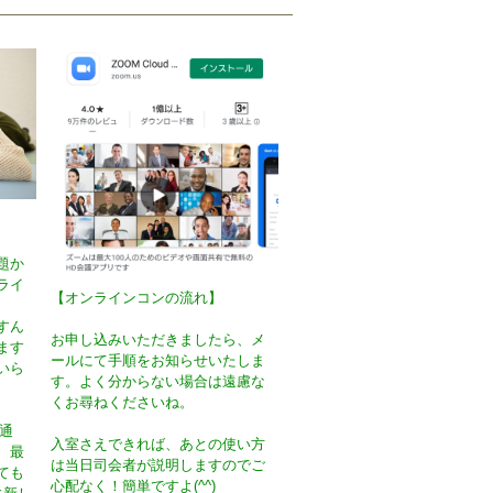
題か
ライ
【オンラインコンの流れ】
すん
お申し込みいただきましたら、メ
ます
ールにて手順をお知らせいたしま
いら
す。よく分からない場合は遠慮な
くお尋ねくださいね。
オ通
入室さえできれば、あとの使い方
、最
は当日司会者が説明しますのでご
ても
心配なく！簡単ですよ(^^)