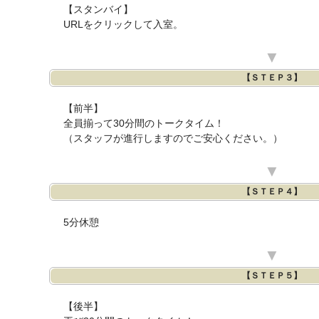
【スタンバイ】
URLをクリックして入室。
▼
【ＳＴＥＰ３】
【前半】
全員揃って30分間のトークタイム！
（スタッフが進行しますのでご安心ください。）
▼
【ＳＴＥＰ４】
5分休憩
▼
【ＳＴＥＰ５】
【後半】