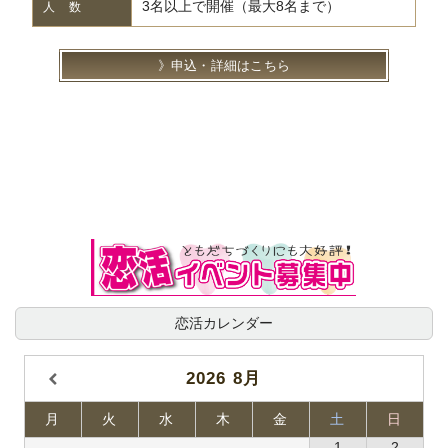
3名以上で開催（最大8名まで）
人 数
申込・詳細はこちら
恋活カレンダー
2026
8月
月
火
水
木
金
土
日
1
2