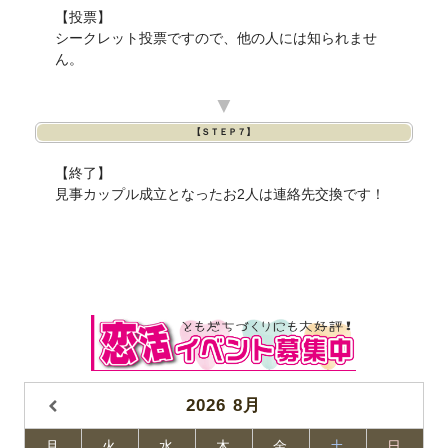
【投票】
シークレット投票ですので、他の人には知られませ
ん。
▼
【ＳＴＥＰ７】
【終了】
見事カップル成立となったお2人は連絡先交換です！
2026
8月
月
火
水
木
金
土
日