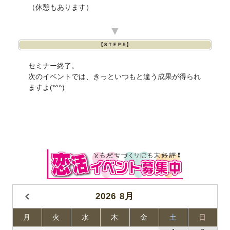
（休憩もあります）
▼
【ＳＴＥＰ５】
セミナー終了。
次のイベントでは、きっといつもと違う成果が得られ
ますよ(*^^)
2026
8月
月
火
水
木
金
土
日